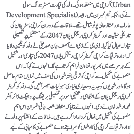
کراچی میں منعقد ہوئی۔وفد کی قیادت مسٹر ہونگ سو لی (Urban
Development Specialist) نے کی، جبکہ ٹیم ممبران میں رابعہ
عارف اور ممتاز حالی پوٹو شامل تھے۔ ملاقات کے دوران کراچی ماسٹر پلان کی
تاریخی حیثیت اور گریٹر کراچی ریجنل پلان 2047 ء کے مستقبل پر تفصیلی
تبادلہ خیال کیا گیا۔ڈی جی کے ڈی اے آصف جان صدیقی نے وفد کو یقین دلایا
کہ ادارہ ترقیات کراچی گریٹر کراچی ریجنل پلان2047 ء کی تیاری اور تکمیل
کے ہر مرحلے میں بھرپور تعاون فراہم کرتا رہے گا۔ انہوں نے کہا کہ اس
منصوبے کی تکمیل سے کراچی کو ترقی یافتہ شہروں کی صف میں نمایاں مقام حاصل
ہوگا، اور شہریوں کو جدید و معیاری بنیادی سہولیات میسر آئیں گی۔وفد کو گریٹر
کراچی ریجنل پلان کے انتظامی و تکنیکی امور پر تفصیلی بریفنگ پروجیکٹ ڈائریکٹر
محمد ارشد خان نے دی۔ انہوں نے بتایا کہ متعلقہ شعبہ جاتی افسران اس اہم
منصوبے کی تکمیل میں فعال کردار ادا کر رہے ہیں۔ملاقات کے اختتام پر وفد نے
ادارہ ترقیات کراچی کی کاوشوں کو سراہتے ہوئے منصوبے کی کامیابی کے لیے