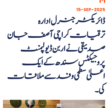
15-SEP-2025
ڈائریکٹر جنرل ادارہ
ترقیات کراچی آصف جان
صدیقی نے اربن ڈیولپمنٹ
پروجیکٹس سندھ کے ایک
اعلیٰ سطحی وفد سے ملاقات
کی۔