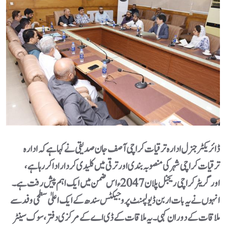
ڈائریکٹر جنرل ادارہ ترقیات کراچی آصف جان صدیقی نے کہا ہے کہ ادارہ
ترقیات کراچی شہر کی منصوبہ بندی اور ترقی میں کلیدی کردار ادا کر رہا ہے،
اورگریٹر کراچی ریجنل پلان 2047 ء اس ضمن میں ایک اہم پیش رفت ہے۔
انہوں نے یہ بات اربن ڈیولپمنٹ پروجیکٹس سندھ کے ایک اعلیٰ سطحی وفد سے
ملاقات کے دوران کہی۔ یہ ملاقات کے ڈی اے کے مرکزی دفتر، سوک سینٹر