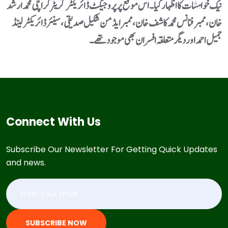
نیک خواہشات کا اظہار کیا۔اس موقع پر پروجیکٹ ڈائریکٹر گریٹر کراچی محمد ارشد
خان، ممبر فنانس محمد کاشف خان، ممبر ایڈمن شکیل صدیقی، سینئر ڈائریکٹر لینڈ
جمیل احمد اور دیگر متعلقہ افسران بھی موجود تھے۔
Connect With Us
Subscribe Our Newsletter For Getting Quick Updates
and news.
SUBSCRIBE NOW