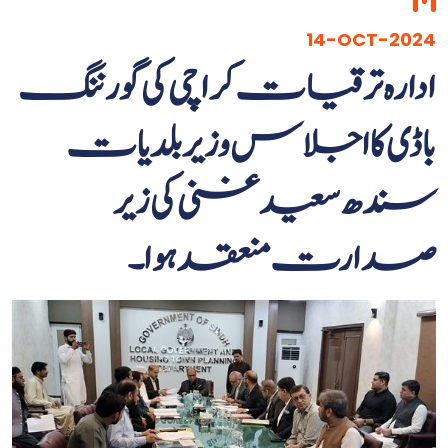
14-OCT-2024
ادارہ ترقیات کراچی کی گورننگ
باڈی کا اجلاس وزیربلدیات
سندھ سعید غنی کی زیر
صدارت منعقد ہوا۔