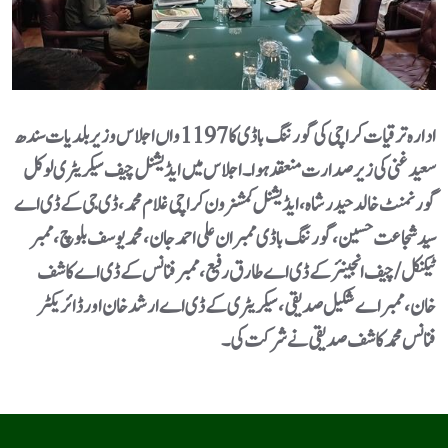
ادارہ ترقیات کراچی کی گورننگ باڈی کا 1197 واں اجلاس وزیربلدیات سندھ
سعید غنی کی زیر صدارت منعقد ہوا۔ اجلاس میں ایڈیشنل چیف سیکریٹری لوکل
گورنمنٹ خالدحیدرشاہ، ایڈیشنل کمشنر ون کراچی غلام محمد، ڈی جی کے ڈی اے
سید شجاعت حسین، گورننگ باڈی ممبران علی احمد جان، محمد یوسف بلوچ،ممبر
ٹیکنیکل/ چیف انجینئر کے ڈی اے طارق رفیع، ممبر فنانس کے ڈی اے کاشف
خان، ممبر اے شکیل صدیقی، سیکریٹری کے ڈی اے ارشد خان اور ڈائریکٹر
فنانس محمد کاشف صدیقی نے شرکت کی۔