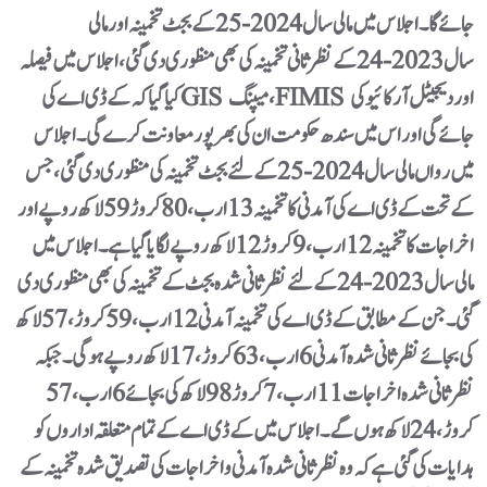
جائے گا۔ اجلاس میں مالی سال 2024-25 کے بجٹ تخمینہ اور مالی
سال 2023-24 کے نظرثانی تخمینہ کی بھی منظوری دی گئی، اجلاس میں فیصلہ
کیا گیا کہ کے ڈی اے کی GIS میپنگ، FIMIS اور دیجیٹل آرکائیو کی
جائے گی اور اس میں سندھ حکومت ان کی بھرپور معاونت کرے گی۔ اجلاس
میں رواں مالی سال 2024-25 کے لئے بجٹ تخمینہ کی منظوری دی گئی، جس
کے تحت کے ڈی اے کی آمدنی کا تخمینہ 13 ارب، 80 کروڑ 59 لاکھ روپے اور
اخراجات کا تخمینہ 12 ارب، 9 کروڑ 12 لاکھ روپے لگایا گیا ہے۔ اجلاس میں
مالی سال 2023-24 کے لئے نظرثانی شدہ بجٹ کے تخمینہ کی بھی منظوری دی
گئی۔ جن کے مطابق کے ڈی اے کی تخمینہ آمدنی 12 ارب، 59 کروڑ، 57 لاکھ
کی بجائے نظرثانی شدہ آمدنی 6 ارب، 63 کروڑ، 17 لاکھ روپے ہوگی۔ جبکہ
نظرثانی شدہ اخراجات 11 ارب، 7 کروڑ 98 لاکھ کی بجائے 6 ارب، 57
کروڑ، 24 لاکھ ہوں گے۔ اجلاس میں کے ڈی اے کے تمام متعلقہ اداروں کو
ہدایات کی گئی ہے کہ وہ نظرثانی شدہ آمدنی و اخراجات کی تصدیق شدہ تخمینہ کے