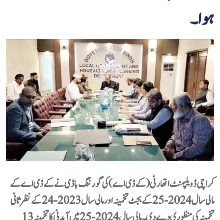
ہوا۔
کراچی ڈویلپمنٹ اتھارٹی(کے ڈی اے) کی گورننگ باڈی نے کے ڈی اے کے
مالی سال 2024-25 کے بجٹ تخمینہ اور مالی سال 2023-24 کے نظرثانی
تخمینہ کی منظوری دے دی۔ مالی سال 2024-25 میں آمدنی کا تخمینہ 13