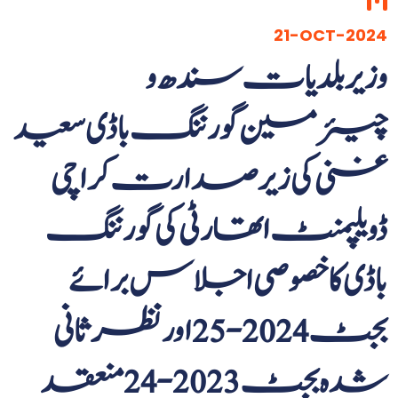
21-OCT-2024
وزیر بلدیات سندھ و
چیئرمین گورننگ باڈی سعید
غنی کی زیر صدارت کراچی
ڈویلپمنٹ اتھارٹی کی گورننگ
باڈی کا خصوصی اجلاس برائے
بجٹ 2024-25 اور نظرثانی
شدہ بجٹ 2023-24 منعقد