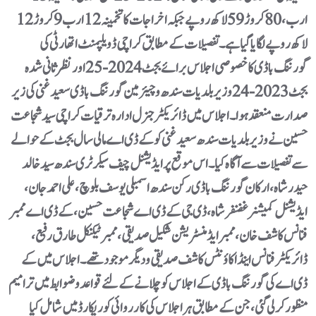
ارب، 80 کروڑ 59 لاکھ روپے جبکہ اخراجات کا تخمینہ 12 ارب 9 کروڑ 12
لاکھ روپے لگایا گیا ہے۔ تفصیلات کے مطابق کراچی ڈویلپمنٹ اتھارٹی کی
گورننگ باڈی کا خصوصی اجلاس برائے بجٹ 2024-25 اور نظرثانی شدہ
بجٹ 2023-24 وزیر بلدیات سندھ و چیئرمین گورننگ باڈی سعید غنی کی زیر
صدارت منعقد ہوا۔ اجلاس میں ڈائریکٹر جنرل ادارہ ترقیات کراچی سید شجاعت
حسین نے وزیر بلدیات سندھ سعید غنی کو کے ڈی اے مالی سال بجٹ کے حوالے
سے تفصیلات سے آگاہ کیا۔ اس موقع پر ایڈیشنل چیف سیکرٹری سندھ سید خالد
حیدر شاہ، ارکان گورننگ باڈی رکن سندھ اسمبلی یوسف بلوچ، علی احمد جان،
ایڈیشنل کمیشنر غضنفر شاہ، ڈی جی کے ڈی اے شجاعت حسین، کے ڈی اے ممبر
فنانس کاشف خان، ممبر ایڈمنسٹریشن شکیل صدیقی، ممبر ٹیکنیکل طارق رفیع،
ڈائریکٹر فنانس اینڈ اکاؤنٹس کاشف صدیقی و دیگر موجود تھے۔ اجلاس میں کے
ڈی اے کی گورننگ باڈی کے اجلاس کو چلانے کے لئے قواعد و ضوابط میں ترامیم
منظور کرلی گئی، جن کے مطابق ہر اجلاس کی کارروائی کو ریکارڈ میں شامل کیا