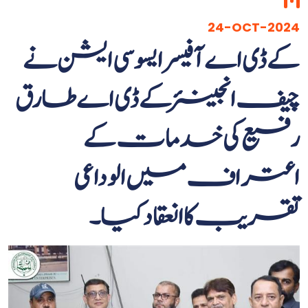
24-OCT-2024
کے ڈی اے آفیسر ایسوسی ایشن نے
چیف انجینئر کے ڈی اے طارق
رفیع کی خدمات کے
اعتراف میں الوداعی
تقریب کا انعقاد کیا۔