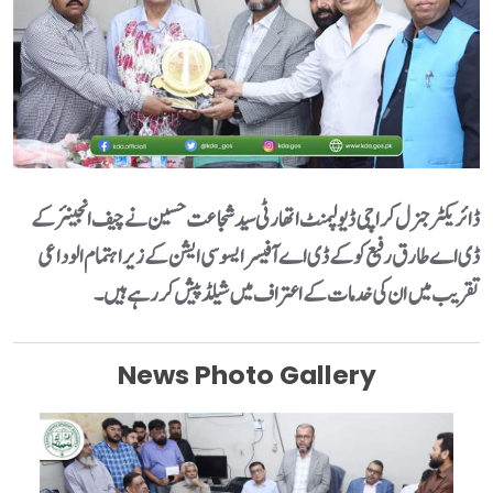
ڈائریکٹر جنرل کراچی ڈیولپمنٹ اتھارٹی سید شجاعت حسین نے چیف انجینئر کے
ڈی اے طارق رفیع کو کے ڈی اے آفیسر ایسوسی ایشن کے زیر اہتمام الوداعی
تقریب میں ان کی خدمات کے اعتراف میں شیلڈ پیش کر رہے ہیں۔
News Photo Gallery