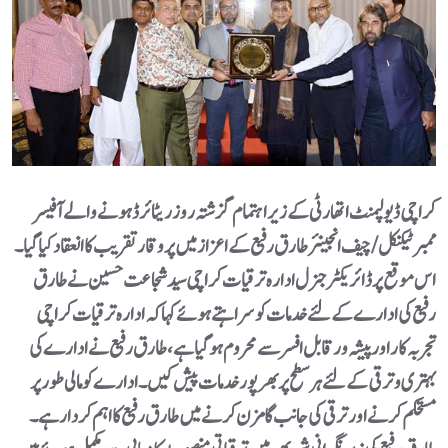
کراچی ڈیولپمنٹ اتھارٹی کے زیر اہتمام گزشتہ روز ریٹائرڈ ہونے والے آفیسر
ممبر ٹیکنیکل/ چیف انجینئر طارق رفیع کے اعزاز میں پروقار تقریب کا انعقاد کیا گیا۔
اس موقع پر ڈائریکٹر جنرل ادارہ ترقیات کراچی سید شجاعت حسین نے طارق
رفیع کی ادارے کے لئے خدمات کو سراہتے ہوئے کہا کہ ادارہ ترقیات کراچی
تجربہ کار اورپیشہ ور قابل افسر سے محروم ہوگیاہے،طارق رفیع نے ادارے کی
بہتری و ترقی کے لئے ہر سطح پر بھرپور خدمات پیش کیں۔ ادارے کو مالی طور پر
مستحکم کرنے اور ترقی کی جانب گامزن کرنے میں طارق رفیع کا اہم کردار ہے۔