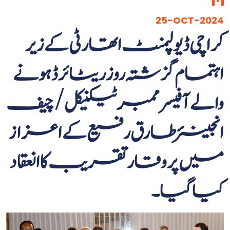
25-OCT-2024
کراچی ڈیولپمنٹ اتھارٹی کے زیر
اہتمام گزشتہ روز ریٹائرڈ ہونے
والے آفیسر ممبر ٹیکنیکل/ چیف
انجینئر طارق رفیع کے اعزاز
میں پروقار تقریب کا انعقاد
کیا گیا۔