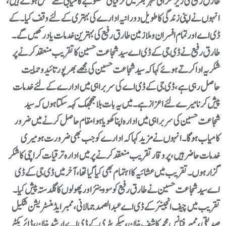
طارق رفیع کی زیر نگرانی شہر بھر میں ترقیاتی منصوبے کامیابی سے مکمل ہوئے ہیں،
انہوں نے اپنی زندگی کا طویل دورانیہ ادارے کی بہتری کے لئے وقف کیا۔ کے
ڈی اے اور تمام افسران و ملازمین طارق رفیع کی بہترین خدمات یاد رکھیں گے۔
طارق رفیع نے ڈی جی کے ڈی اے سید شجاعت حسین کا تقریب منعقد کرنے پر
شکریہ ادا کرتے ہوئے کہاکہ سید شجاعت حسین کی مجھے بھرپور تائید و حمایت
حاصل رہی ہے، ڈی جی کے ڈی اے کی سربراہی میں ادارے کے لئے خدمات
پیش کرنا میرے لئے اعزاز ہے۔ میں یہ بات بلاجھجھک کہہ سکتا ہوں کہ سید
شجاعت حسین کی سربراہی میں ادارہ اپنا کھویا ہوا مقام حاصل کرنے میں ضرور
کامیاب ہوگا۔ انہوں نے مزید کہا کہ ادارے کو جب بھی ضرورت ہو میری
خدمات حاضر ہیں، پروقار تقریب منعقد کرنے پر میں ادارہ ترقیات کراچی کا شکر
گزار ہوں۔ تقریب میں عشائیہ کا اہتمام بھی کیا گیا تھا، آخرمیں ڈی جی کے ڈی
اے سید شجاعت حسین نے طارق رفیع کو سووینئراور پھولوں کا گلدستہ پیش کیا۔
تقریب میں چیف انجینئر کے ڈی اے عبدالصمد جمالانی، ممبر ایڈمنسٹریشن شکیل
صدیقی، ممبر فنانس محمد کاشف خان، سیکریٹری کے ڈی اے ارشد خان، ڈائریکٹر