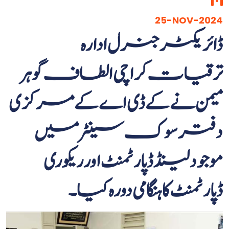
25-NOV-2024
ڈائریکٹرجنرل ادارہ
ترقیات کراچی الطاف گوہر
میمن نے کے ڈی اے کے مرکزی
دفتر سوک سینٹر میں
موجود لینڈ ڈپارٹمنٹ اور ریکوری
ڈپارٹمنٹ کا ہنگامی دورہ کیا۔