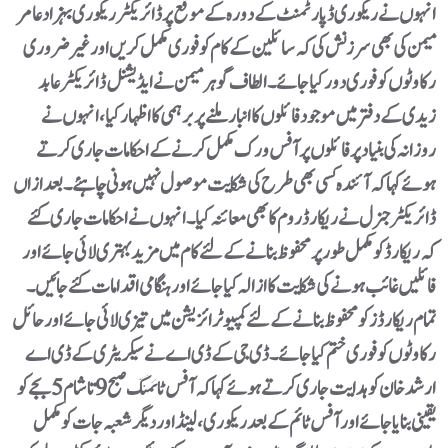
انہوں نے ریکوری ڈپارٹمنٹ کے دورہ کے موقع پر ڈائریکٹر ریکوری بہزاد عامر
میمن کی بھی سرزنش کی کہ سائلین کے کام کو فوری مکمل کریں اور غیر ضروری
رکاوٹوں کو فوری دور کیا جائے۔ الطاف گوہر میمن نے ایڈیشنل ڈائریکٹر عابد
زیدی کے دفتر میں موجود فائلوں کا انبار ملنے پر برہمی کا اظہار کیا، انہوں نے
روزانہ کی بنیاد پر فائلوں پر آفس ورک مکمل کرنے کے احکامات جاری کرتے
ہوئے کہا کہ آئندہ کسی بھی طرح کی شکایت موصول نہیں ہونی چاہئے۔ بعدازاں
ڈائریکٹر جنرل نے ریکارڈ روم کا بھی معائنہ کیا۔ انہوں نے احکامات جاری کئے
کہ ریکارڈ کو مکمل طور پر محفوظ بنانے کے لئے کام میں مزید بہتری لائی جائے اور
فائلیں غائب ہونے کی شکایت کا ازالہ کیا جائے اور ہنگامی اقدامات کئے جائیں۔
تمام ریکارڈز کو محفوظ بنانے کے لئے کمپیوٹرائزیشن میں تیزی لائی جائے اور حائل
رکاوٹوں کو فوری ختم کیا جائے۔ ڈی جی کے ڈی اے نے سیکریٹری کے ڈی اے
ارشد خان کو ہدایت جاری کرتے ہوئے کہا کہ آفس ٹائمنگ صبح 9 تا شام 5 بجے کو
یقینی بنایا جائے اور آفس ٹائم کے بعد ریکوری، لینڈ اور دیگر شعبہ جات کو مکمل