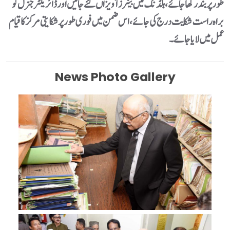
طور پر بند رکھا جائے، بلڈنگ میں بینرز آویزاں کئے جائیں اور ڈائریکٹر جنرل کو
برا ہ راست شکایت درج کی جائے، اس ضمن میں فوری طور پر شکایتی مرکز کا قیام
عمل میں لایا جائے۔
News Photo Gallery