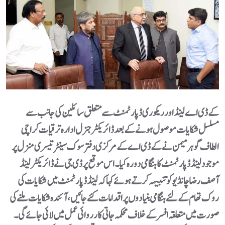
کے ڈی اے لینڈ اور ریکوری ڈپارٹمنٹ سے متعلق سائلین کی جانب سے
مسلسل شکایات موصول ہونے کے بعد ڈائریکٹرجنرل ادارہ ترقیات کراچی
الطاف گوہر میمن نے کے ڈی اے کے مرکزی دفتر سوک سینٹر تیسری منزل پر
موجود لینڈ ڈپارٹمنٹ کا ہنگامی دورہ کیا۔ اس موقع پر ڈی جی نے ڈائریکٹر لینڈ
آصف رضا چانڈیو کو تنبیہہ کرتے ہوئے کہا کہ لینڈ ڈپارٹمنٹ میں شکایات کی
روک تھام کے لئے ہنگامی بنیادوں پر اقدامات کئے جائیں، آئندہ شکایات ملنے کی
صورت میں متعلقہ افسر کے خلاف محکمہ جاتی کارروائی عمل میں لائی جائے گی۔