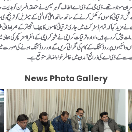
ز وافسران موجود تھے۔ڈی جی کے ڈی اے الطاف گوہر میمن نے متعلقہ افسران کو ہدایت 
قبل ترقیاتی کاموں کو مکمل کرنے کے ساتھ ساتھ اعلیٰ کوالٹی کے میٹریل کو ترجیح دی جا
 ملازمین اپنی خدمات پیش کررہے ہیں، ادارہ ترقیات کراچی نے شہر کراچی کے انفرا اسٹرکچر کی ب
ت سے کے ڈی اے کی ذرائع آمدن میں خاطر خواہ اضافہ متوقع ہے۔
News Photo Gallery