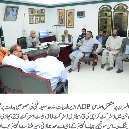
وزیربلدیات سندھ سعید غنی کی خصوصی ہدایت پر عملدرآمدکرتے ہوئے ڈائریکٹر جنرل ادارہ 