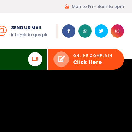
Mon to Fri - 9am to 5pm
SEND US MAIL
info@kda.gos.pk
ONLINE COMPLAIN
Click Here