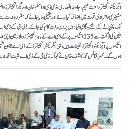
ایگزیکٹو انجینئر راحت فہیم، جاوید انصاری، ڈی ڈی او اسلم خان اوریگر انجینئر
مشینری و افرادی قوت میں اضافہ کیا جائے اور یقینی بنایا جائے کہ مقررہ مدت سے 
ملین کی لاگت سے 135 اسکیموں پر کے ڈی اے کے ماہر انجینئرز و
ہوں گے۔ ممبر فنانس محمد کاشف خان نے کہا کہ ڈی جی کے ڈی اے مثبت اقداما