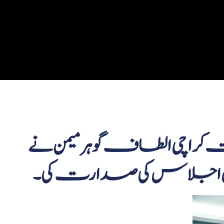
وہر میمن نے ADP فنڈ کے تحت جاری ترقیاتی
مشتمل اجلاس کی صدارت کی۔