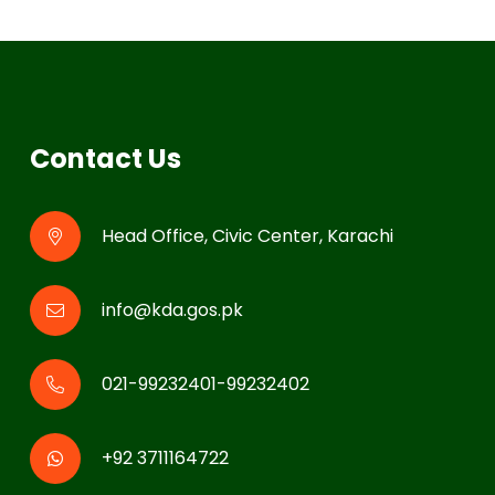
Contact Us
Head Office, Civic Center, Karachi
info@kda.gos.pk
021-99232401-99232402
+92 3711164722