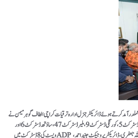
ترقیات کراچی الطاف گوہر میمن نے ADP فنڈ کے تحت جاری ترقیاتی کاموں کے حوالے سے انجینئرنگ ڈپارٹمنٹ کے اعلیٰ افسران پر مشتمل اجلاس
کی صدارت کی۔ اجلاس میں ڈی جی کے ڈی اے نے شہر کی مختلف 135 اسکیموں جن میں ڈسٹرکٹ کراچی کی 3، سینٹرل ڈسٹرکٹ 30، ایسٹ ڈسٹرکٹ 23، کیماڑی ڈسٹرکٹ 5، کورنگی ڈسٹرکٹ 9، ملیر ڈسٹرکٹ47، ساؤتھ ڈسٹرکٹ6 اور
ویسٹ کی 8 ڈسٹرکٹ میں ADP فنڈ سے جاری ترقیاتی کاموں کے بارے میں فرداً فرداً ایگزیکٹو انجینئر سے تفصیلی بریفنگ لی۔ اس موقع پر چیف انجینئر کے ڈی اے صمد جمالانی، سپرنٹنڈنٹ انجینئر محیب اللہ جعفری، ڈائریکٹر پروجیکٹ جنید احمد،