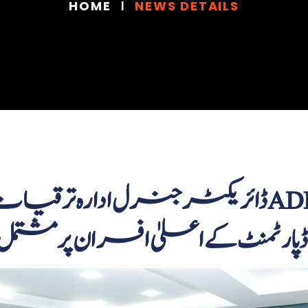
HOME
NEWS DETAILS
ڈائریکٹر جنرل ادارہ ترقیات کراچی الطاف گ
 ڈپارٹمنٹ کے اعلیٰ افسران پر 