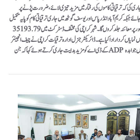
جاری کی کہ ترقیاتی کاموں کی رفتار میں مزید تیزی لائے، ضرورت پڑنے پر
ئے جبکہ کریم آباد انڈر پاس اور یوسف گوٹھ میں جاری ترقیاتی کام کو پایہ تکمیل
تک پہنچانے کے لئے ہنگامی بنیادوں پر دن رات کام کیا جائے۔ ڈی جی کے ڈی اے نے مزید کہا کہ تمام ڈسٹرکٹ میں جاری ترقیاتی کاموں کا چیف انجینئر کے ہمراہ ذاتی طور پر معائنہ جلد کروں گا۔ شہر کراچی کی مختلف ڈسٹرکٹ میں 35193.79
حالی میں نمایاں کردار ادا کیا ہے۔ ڈائریکٹر جنرل ادارہ ترقیات کراچی نے چیف انجینئر
کے ڈی اے کو مزید ہدایت جاری کرتے ہوئے کہا کہ جن ADP اسکیموں پرایگزیکٹو انجینئرز تعینات ہیں وہی ایگزیکٹر انجینئرز کے ڈی اے ٹاؤن شپس و اسکیموں پر روڈ کٹنگ کے کام کی نگرانی کریں گے اور روڈ کٹنگ ہونے کی صورت میں جوابدہ