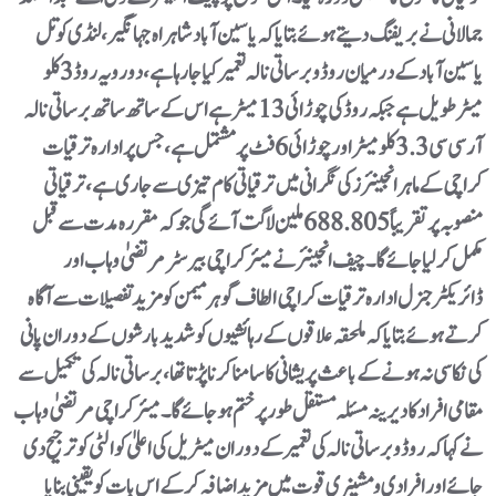
جمالانی نے بریفنگ دیتے ہوئے بتایا کہ یاسین آباد شاہراہ جہانگیر،لنڈی کوتل
یاسین آباد کے درمیان روڈ و برساتی نالہ تعمیر کیا جارہا ہے، دو رویہ روڈ 3 کلو
میٹرطویل ہے جبکہ روڈ کی چوڑائی 13 میٹر ہے اس کے ساتھ ساتھ برساتی نالہ
آر سی سی 3.3 کلو میٹر اور چوڑائی 6 فٹ پر مشتمل ہے، جس پر ادارہ ترقیات
کراچی کے ماہر انجینئرز کی نگرانی میں ترقیاتی کام تیزی سے جاری ہے، ترقیاتی
منصوبہ پر تقریباً 688.805 ملین لاگت آئے گی جو کہ مقررہ مدت سے قبل
مکمل کرلیا جائے گا۔ چیف انجینئر نے میئر کراچی بیرسٹر مرتضیٰ وہاب اور
ڈائریکٹر جنرل ادارہ ترقیات کراچی الطاف گوہر میمن کو مزید تفصیلات سے آگاہ
کرتے ہوئے بتایا کہ ملحقہ علاقوں کے رہائشیوں کو شدید بارشوں کے دوران پانی
کی نکاسی نہ ہونے کے باعث پریشانی کا سامنا کرنا پڑتا تھا، برساتی نالہ کی تکمیل سے
مقامی افراد کا دیرینہ مسئلہ مستقل طور پر ختم ہوجائے گا۔ میئر کراچی مرتضیٰ وہاب
نے کہا کہ روڈ و برساتی نالہ کی تعمیر کے دوران میٹریل کی اعلیٰ کوالٹی کو ترجیح دی
جائے اور افرادی و مشینری قوت میں مزید اضافہ کرکے اس بات کو یقینی بنایا