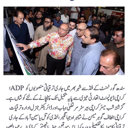
ا ADP سندھ گورنمنٹ کے فنڈ سے شہر بھر میں جاری ترقیاتی منصوبوں کو
کراچی ڈیولپمنٹ اتھارٹی تیزی سے پایہ تکمیل تک پہنچانے کے لئے کوشاں ہے۔
گزشتہ شب میئر کراچی بیرسٹر مرتضیٰ وہاب اور ڈائریکٹر جنرل ادارہ ترقیات
کراچی الطاف گوہر میمن نے شاہراہ جہانگیر،لنڈی کوتل یاسین آباد کے جاری
ترقیاتی کاموں کا تفصیلی دورہ کیا۔ اس موقع پر چیف انجینئر کے ڈی اے عبدالصمد