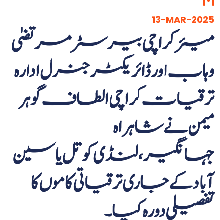
13-MAR-2025
میئر کراچی بیرسٹر مرتضیٰ
وہاب اور ڈائریکٹر جنرل ادارہ
ترقیات کراچی الطاف گوہر
میمن نے شاہراہ
جہانگیر،لنڈی کوتل یاسین
آباد کے جاری ترقیاتی کاموں کا
تفصیلی دورہ کیا۔