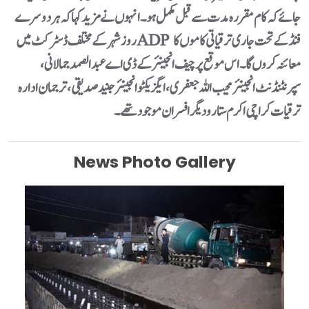
جائے کہ کام مقررہ مدت سے قبل مکمل ہو۔ انہوں نے مزید کہا کہ ہر دوسرے
روز شہر کے مختلف ڈسٹرکٹ میں ADP فنڈ کے تحت جاری ترقیاتی کاموں کا
معائنہ کروں گا۔اس موقع پر چیف انجینئر کے ڈی اے عبدالصمد جمالانی،
سپرنٹنڈنٹ انجینئر محیب اللہ جعفری، ایگزیکٹو انجینئر جنید صدیقی، ترجمان ادارہ
ترقیات کراچی اکرم ستار و دیگر افسران موجود تھے۔
News Photo Gallery