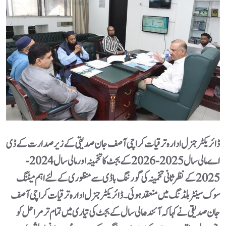
ڈائریکٹر جنرل ادارہ ترقیات کراچی آصف جان صدیقی کے زیر صدارت کے ڈی
اے مالی سال 2025-2026 کے بجٹ کا تخمینہ اور مالی سال 2024-
2025 کے نظر ثانی تخمینہ کی گورننگ باڈی سے منظوری کے لئے اہم میٹنگ
سوک سینٹر بلڈنگ میں منعقد ہوئی۔ڈائریکٹر جنرل ادارہ ترقیات کراچی آصف
جان صدیقی نے کہا کہ آئندہ مالی سال کے بجٹ کی تیاری میں تمام تر مراحل کو