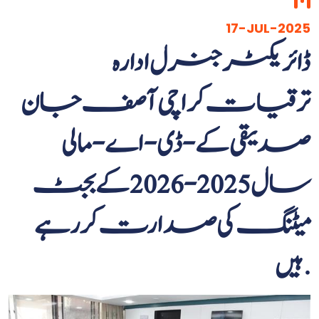
17-JUL-2025
ڈائریکٹر جنرل ادارہ
ترقیات کراچی آصف جان
صدیقی کے-ڈی-اے- مالی
سال 2025-2026 کے بجٹ
میٹنگ کی صدارت کر رہے
ہیں.