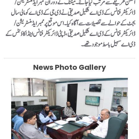
احسن طریقے سے مرتب کیا جائے۔ میٹنگ کے دوران ممبر ایڈمنسٹریشن /
ڈائریکٹر فنانس کے ڈی اے شکیل صدیقی نے ڈی جی کے ڈی اے کو مالی سال
بجٹ کے حوالے سے تفصیلات سے آگاہ کیا۔اس موقع پر ممبر ایڈمنسٹریشن /
ڈائریکٹر فنانس کے ڈی اے شکیل صدیقی،ڈپٹی ڈائریکٹر فنانس اینڈ اکاؤنٹس کے
ڈی اے سہیل باسط موجود تھے۔
News Photo Gallery