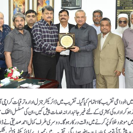
ر ہوکر ادارہ کی بہتری کے لئے غیرجانبدارانہ خدمات پیش کیں، ان کی مسلسل انتھک
چی میں موجود خلا کو پُر کرنے میں وقت درکار ہوگا۔ دوسری طرف کمال احمد صدیقی نے
ضرورت پیش آئی تو میری خدمات حاضر ہوں گی۔ تقریب میں ممبر اے/ ڈائریکٹر فنانس شک