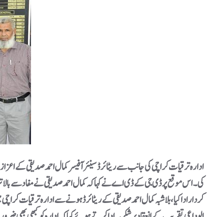
کی۔ اس موقع پر ڈی جی کے ڈی اے نے کہا کہ کمال احمد صدیقی نے مفاد سے بالات
کردار ادا کیا، بلاشبہ کمال احمد صدیقی کے ریٹائرڈ ہونے سے ادارہ ترقیات کرا
الوداعی تقریب کے انعقاد پر شکریہ ادا کرتے ہوئے کہا کہ ادارہ کو کبھی بھی 