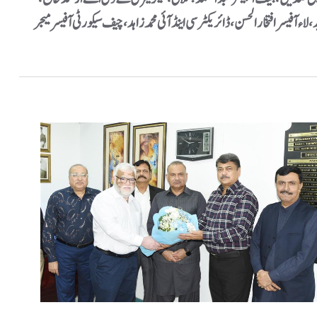
آفیسر افتخار الحسن، ڈائریکٹر سی اینڈ آئی محمد زاہد،چیف سیکورٹی آفیسر میجر