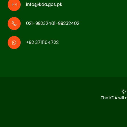
info@kda.gos.pk
021-99232401-99232402
+92 3711164722
The KDA will 