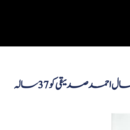
ڈائریکٹر جنرل ادارہ ترقیات کراچی آصف جان صدیقی نے کمال احمد صدیقی کو 37 سالہ