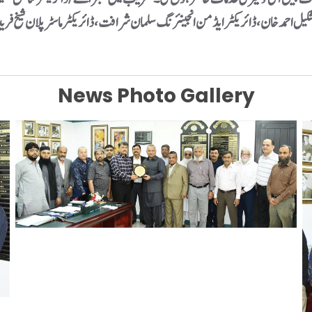
ل احمدخان، ڈائریکٹر ایڈمن انجینئرنگ سلمان شرافت، ڈائریکٹر ماسٹر پلان شیخ فرید،لاء 
News Photo Gallery