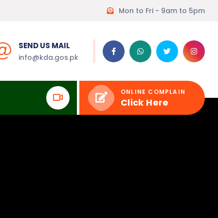
Mon to Fri - 9am to 5pm
SEND US MAIL
info@kda.gos.pk
ONLINE COMPLAIN
Click Here