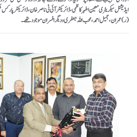
ایڈیشنل سیکریٹری معین اطہر کاظمی،ڈائریکٹر آئی ٹی ناصر خان، ڈائریکٹر پارکس شکی
(ر) عمران، جمیل احمد، محب اللہ جعفری و دیگر افسران موجود تھے۔