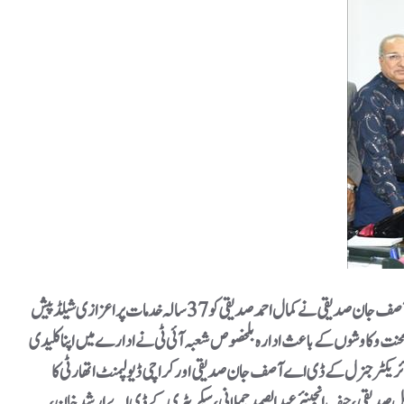
ادارہ ترقیات کراچی کی جانب سے ریٹائرڈ سینئر آفیسرکمال احمد صدیقی کے اعزاز میں الوداعی تقریب کا اہتمام کیا گیا۔ تقریب میں ڈائریکٹر جنرل ادارہ ترقیات کراچی آصف جان صدیقی نے کمال احمد صدیقی کو 37 سالہ خدمات پر اعزازی شیلڈ پیش
 محنت و کاوشوں کے باعث ادارہ بلخصوص شعبہ آئی ٹی نے ادارے میں اپناکلیدی
 ڈائریکٹر جنرل کے ڈی اے آصف جان صدیقی اور کراچی ڈیولپمنٹ اتھارٹی کا
یل صدیقی، جیف انجینئر عبد الصمد جملانی، سیکریٹری کے ڈی اے ارشد خان،