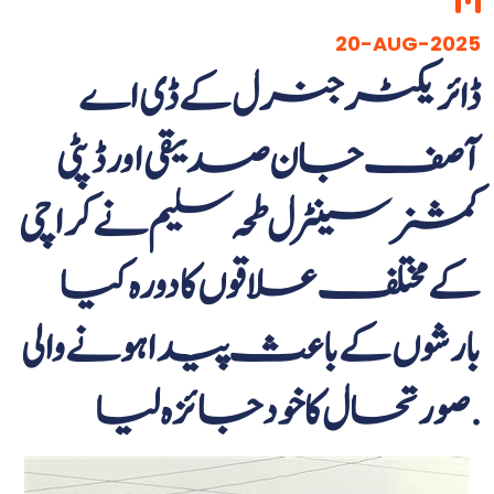
20-AUG-2025
ڈائریکٹر جنرل کے ڈی اے
آصف جان صدیقی اور ڈپٹی
کمشنر سینٹرل طحہ سلیم نے کراچی
کے مختلف علاقوں کا دورہ کیا
بارشوں کے باعث پیدا ہونے والی
صورتحال کا خود جائزه لیا.