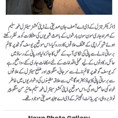
ڈائریکٹر جنرل کے ڈی اے آصف جان صدیقی نے ڈپٹی کمشنر سینٹرل طحہ سلیم
کے ہمراہ جاری مون سون بارشوں کے باعث شہریوں کی مشکلات کو مدنظر رکھتے
ہوئے شہر کراچی کے مختلف علاقوں کا دورہ کیا، اس موقع پر یوسف گوٹھ پر قائم
برساتی نالے سے پانی کی نکاسی آب کے عمل کا جائزہ لیا اور پانی کے رساؤ میں
حائل رکاوٹوں کے لیے عملی اقدامات کے لئے احکامات جاری کئے، واضح رہے
کہ یوسف گوٹھ پر قائم نالے سے سرجانی، منگو پیر اور ضلع سینٹرل کے علاقوں
سے برساتی پانی کا بہاؤ بہتر ہوگا جس سے علاقہ مقینوں کی دشواریوں میں خاطر
خواہ کمی حاصل ہوگی، اس موقع پر ڈپٹی کمشنر سینٹرل طحہ سلیم، چئیرمن منگو پیر
نواز بروہی، سپریڈنٹ انجینئر کے ڈی اے جنید صدیقی موجود تھے۔
News Photo Gallery