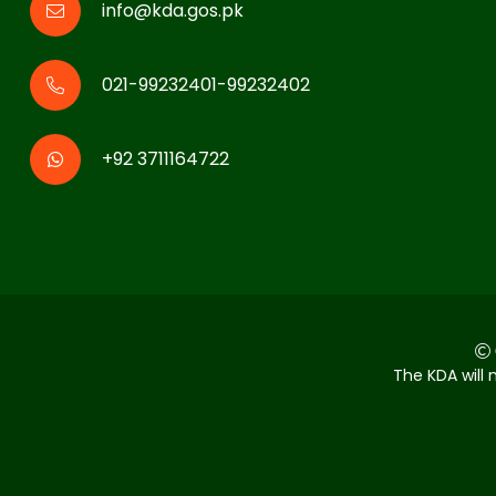
info@kda.gos.pk
021-99232401-99232402
+92 3711164722
The KDA will 