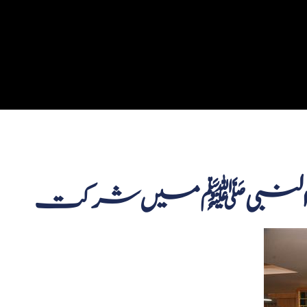
میلادالنبی ﷺ میں شرکت