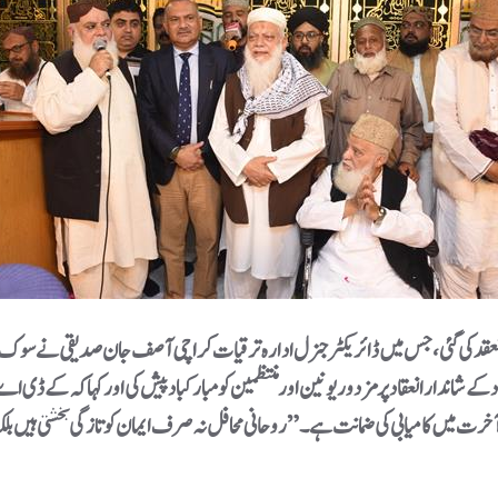
ڈائریکٹر جنرل ادارہ ترقیات کراچی آصف جان صدیقی نے سوک سینٹر میں منعقد ہونے والی روح پرور محفلِ میلا
کے ڈی اے کے افسران، ملازمین او
روحانی محافل نہ صرف ایمان کو تازگی بخشتی ہیں بلکہ ادارے کے اندر باہمی اتحاد، محبت اور ہم 