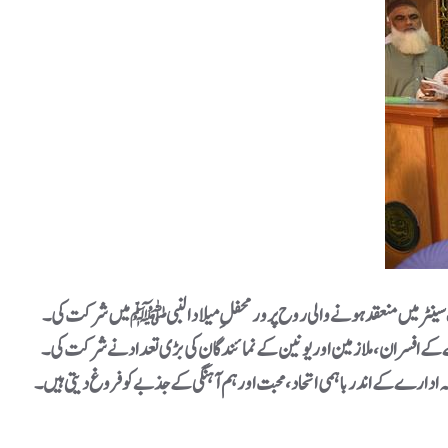
دالنبی ﷺ میں شرکت کی۔ ‎ ‎یہ محفلِ میلاد ادارہ ترقیات کراچی کی مزدور یونین کے ڈی اے کے زیراہتمام منعقد کی گئی، جس میں
ر یونین کے نمائندگان کی بڑی تعداد نے شرکت کی۔ ‎ ‎ڈائریکٹر جنرل کے ڈی اے آصف جان صدیقی نے اس موقع پر محفلِ میلاد کے شاندار انعقاد پر مزدور یونین اور منتظمین کو مبارکباد پیش کی اور کہا کہ ‎ ‎“ایسی
آہنگی کے جذبے کو فروغ دیتی ہیں۔” ‎ ‎انہوں نے کہا کہ نبی کریم ﷺ کی سیرتِ طیبہ پر عمل ہی دنیا و آخرت میں کامیابی کی ضمانت ہے۔ ‎ ‎محفل کے اختتام