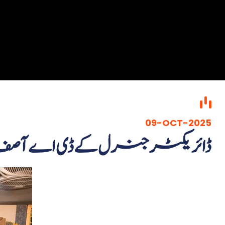
09-OCT-2025
ڈائریکٹر جنرل کے ڈی اے 