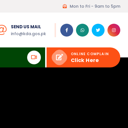
Mon to Fri - 9am to 5pm
SEND US MAIL
info@kda.gos.pk
ONLINE COMPLAIN
Click Here