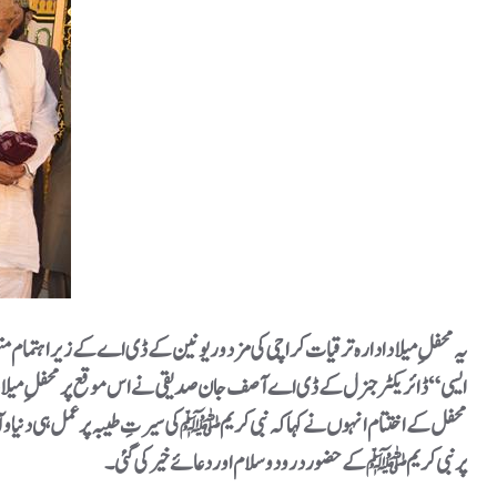
پر نبی کریم ﷺ کے حضور درود و سلام اور دعائے خیر کی گئی۔