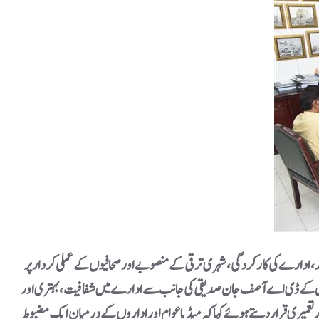
ٹر جنرل کے ڈی اے آصف جان صدیقی کی جانب سے ادارے میں شفافیت، بہتری اور
تعمیری قرار دیتے ہوئے کہا کہ میڈیا عوام اور اداروں کے درمیان ایک مضبوط