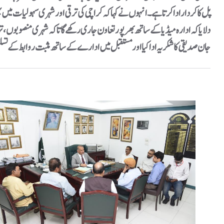
پل کا کردار ادا کرتا ہے۔ انہوں نے کہا کہ کراچی کی ترقی اور شہری سہولیات میں
دلایا کہ ادارہ میڈیا کے ساتھ بھرپور تعاون جاری رکھے گا تاکہ شہری منصوبوں، ت