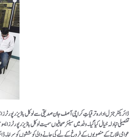
تفصیلی تبادلہ خیال کیا گیا۔وفد میں سینئر صحافیوں سمیت لوکل باڈیز رپورٹر
عوامی فلاح کے منصوبوں کے فروغ کے لیے کی جانے والی کوششوں کو سراہا۔ ڈائر