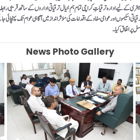
 بہتری کے لیے ادارہ ترقیاتِ کراچی تمام ہم خیال ترقیاتی اداروں کے ساتھ قریبی رابط
رقیاتی اسکیموں اور عوامی مفاد کے اقدامات کی مؤثر انداز میں آگاہی عوام تک پہنچائی
News Photo Gallery