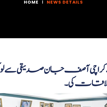
HOME
NEWS DETAILS
راچی آصف جان صدیقی سے لوکل باڈ
لاقات کی۔