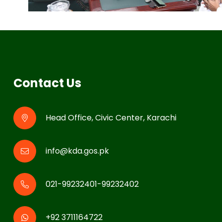
Contact Us
Head Office, Civic Center, Karachi
info@kda.gos.pk
021-99232401-99232402
+92 3711164722