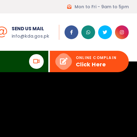
Mon to Fri - 9am to 5pm
SEND US MAIL
info@kda.gos.pk
ONLINE COMPLAIN
Click Here