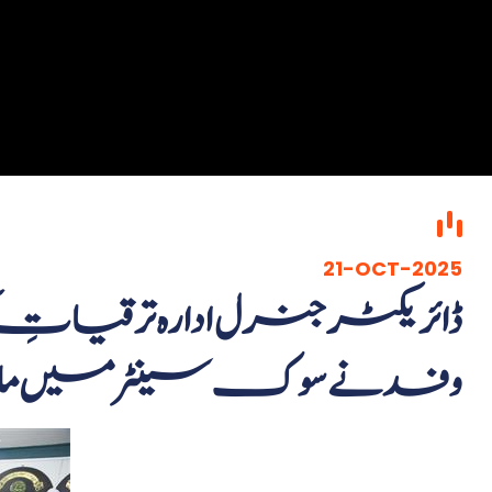
21-OCT-2025
ڈائریکٹر جنرل ادارہ ترقیاتِ ک
وفد نے سوک سینٹر میں م