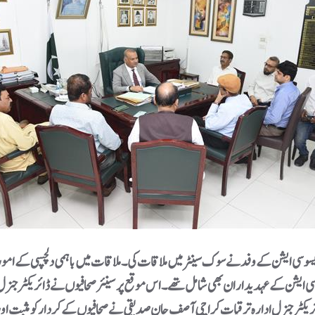
ز ایسوسی ایشن کے عہدیداران بھی شامل تھے۔ اس موقع پر سینئر صحافیوں نے ڈائریک
یکٹر جنرل ادارہ ترقیات کراچی آصف جان صدیقی نے صحافیوں کے کردار کو مثبت اور 