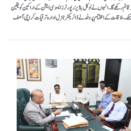
ہ قائم رکھے گا۔انہوں نے لوکل باڈیز رپورٹرز ایسوسی ایشن کے اراکین کو یقین
 جا سکے۔ملاقات کے اختتام پر وفد نے ڈائریکٹر جنرل ادارہ ترقیات کراچی آصف