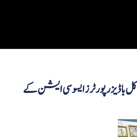
یز رپورٹرز ایسوسی ایشن کے