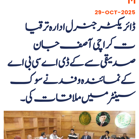
29-OCT-2025
ڈائریکٹر جنرل ادارہ ترقیا
ت کراچی آصف جان
صدیقی سے کے ڈی اے سی بی اے
کے نمائندہ وفد نے سوک
سینٹر میں ملاقات کی۔