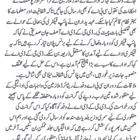
جائے۔وفد نے کہا کہ ادارے کے اندر ملازمین کے ٹرانسفر اور پوسٹنگ کے
احکامات کی نقول سی بی اے کو بھی ارسال کی جائیں تاکہ شفافیت اور معلومات کا
بہتر نظام قائم کیا جا سکے۔عہدیداران نے پائپ فیکٹری کی بحالی کے حوالے سے
بھی تفصیلی بات چیت کی۔ ڈی جی کے ڈی اے آصف جان صدیقی نے کہا کہ
پائپ فیکٹری کو دوبارہ فعال کرنے کے لیے بزنس پلان تیار کر رہے ہیں تاکہ یہ
فیکٹری ادارے کے لیے آمدن کا مستقل ذریعہ بن سکے۔ڈی جی کے ڈی اے نے
کہا کہ ادارے کا سب سے بڑا چیلنج کم آمدن ہے، اس کے حل کے لیے مختلف
منصوبہ جات زیر غور ہیں، جن میں پلاٹس کی شفاف نیلامی بھی شامل ہے۔
ملاقات کے دوران سی بی اے وفد نے ریٹائرڈ ملازمین کی واجبات کی ادائیگی کے
لیے منظور شدہ تین ارب روپے کی گرانٹ کو دوبارہ متعلقہ محکمے کے پاس بھیجنے
کی درخواست کی۔ڈی جی کے ڈی اے نے وفد کو آگاہ کیا کہ اس گرانٹ کی
منظوری کے لیے سمری وزیر بلدیات سندھ کو ارسال کر دی گئی ہے اور ہم اس
ضمن میں بھرپور کوشش کر رہے ہیں کہ ادائیگیاں جلد ممکن بن سکیں۔آخر میں
سی بی اے کے نمائندوں نے چارٹر آف ڈیمانڈ کی منظوری کے لیے گورننگ