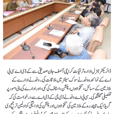
ڈائریکٹر جنرل ادارہ ترقیا ت کراچی آصف جان صدیقی سے کے ڈی اے سی بی
اے کے نمائندہ وفد نے سوک سینٹر میں ملاقات کی۔وفد نے ادارے کے
ملازمین کے مسائل، تنخواہوں، پنشن، اسٹاف کی کمی، اور ادارے کی مالی امور پر
تفصیلی گفتگو کی۔سی بی اے وفد نے ڈی جی کے ڈی اے سے درخواست کی کہ
گریڈ ایک تا پندرہ کے ملازمین کی تنخواہوں اور پنشن کی ادائیگی کو اولین ترجیح دی