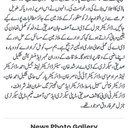
باڈی کا اجلاس بلانے کی درخواست کی۔ انہوں نے اس امر پر زور دیا کہ طویل
عرصے سے زیر التواء چارٹر کو منظور کر کے ملازمین کے جائز مطالبات پورے کیے
جائیں۔ڈائریکٹر جنرل کے ڈی اے آصف جان صدیقی نے وفد کو مکمل تعاون کی
یقین دہانی کراتے ہوئے کہا کہ ادارے کے ملازمین کے مسائل کے حل اور کے
ڈی اے کی عملی بحالی ہماری اولین ترجیح ہے۔ ہم سب کو مل کر ادارے کو دوبارہ
اپنے ماضی کے وقار پر لانا ہوگا۔ملاقات کے دوران ممبر ایڈمنسٹریشن شکیل
صدیقی، سیکرٹری کے ڈی اے ارشد خان، سینئر ڈائریکٹر لینڈ جمیل احمد، ڈائریکٹر
لینڈ مراد عباسی، ڈائریکٹر آئی ٹی ناصر خان، ڈائریکٹر پارکس حاجی شکیل احمد خان،
ڈائریکٹر فنانس سہیل باسط، ڈائریکٹر ایڈمن انجینئرنگ سلمان اللہ شرافت،
ڈائریکٹر ٹی ای بی کاشف صدیقی،ڈپٹی سیکرٹری ایڈمن آصف نعیم، ڈپٹی سیکرٹری
جنرل عمر فاروق موجود تھے۔
News Photo Gallery