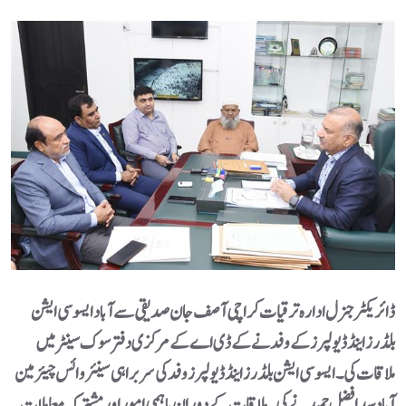
ڈائریکٹر جنرل ادارہ ترقیات کراچی آصف جان صدیقی سے آباد ایسوسی ایشن
بلڈرز اینڈ ڈیولپرز کے وفد نے کے ڈی اے کے مرکزی دفتر سوک سینٹر میں
ملاقات کی۔ ایسوسی ایشن بلڈرز اینڈ ڈیولپرز وفد کی سربراہی سینئر وائس چیئرمین
آبادسید افضل حمید نے کی۔ ملاقات کے دوران باہمی امور اور مشترکہ معاملات