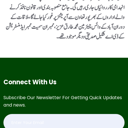
انہدامی کارروائیاں جاری رہیں گی۔ جامع منصوبہ بندی اور قانون نافذ کرنے
والے اداروں کے بھرپور تعاون سے آپریشنز پر غور کیا جائے گا، ملاقات کے
دوران آباد کے وائس چیئرمین محمد طارق عزیز، ممبران سمیت ممبر ایڈمنسٹریشن
Connect With Us
Subscribe Our Newsletter For Getting Quick Updates
and news.