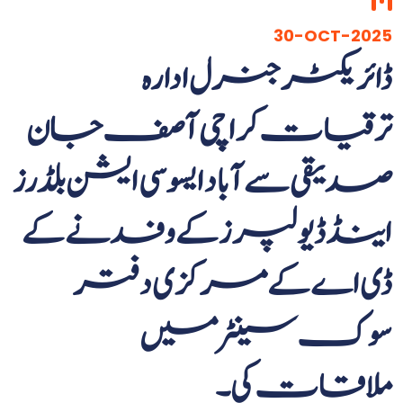
30-OCT-2025
ڈائریکٹر جنرل ادارہ
ترقیات کراچی آصف جان
صدیقی سے آباد ایسوسی ایشن بلڈرز
اینڈ ڈیولپرز کے وفد نے کے
ڈی اے کے مرکزی دفتر
سوک سینٹر میں
ملاقات کی۔