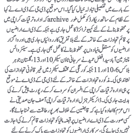
کے بارے میں تفصیلی تبادلہ خیال کیا گیا۔ اس موقع پر ڈی جی کے ڈی اے نے کہا
کہ ادارہ ترقیات کراچی میں archive کے نظام کے ساتھ ریکارڈ کو مکمل طور
پر محفوظ بنانے کے لئے کمپیوٹرائزڈ کا عمل جاری ہے جبکہ کے ڈی اے اراضیوں
پر قائم تجاوزات کے خاتمہ کے لئے بلاتفریق کارروائیاں جاری ہیں اور واگزار
اراضیوں کو مستقل بنیادوں پر محفوظ بنانے کا عمل بھی جاری ہے۔سینئر وائس
چیئرمین آباد سید افضل حمیدنے سرجانی ٹاؤن سیکٹر 10اور 13، گلستان جوہر
بلاکس 6، 10 اور11جبکہ کورنگی کے مختلف سیکٹرز میں غیر قانونی تجاوازات کی
نشاندہی کی۔ مذکورہ تجاوازات کے خاتمہ کے لئے ڈی جی کے ڈی اے نے موقع
پر ہی ادارہ ترقیات کراچی کے افسران کو سروے کرکے رپورٹ پیش کرنے کی
ہدایت جاری کی۔ڈائریکٹر جنرل ادارہ ترقیات کراچی آصف جان صدیقی نے
اس عزم کا اعادہ کیا ہے کہ قابضین کے خلاف بھرپور طاقت سے نمٹا جائے گا،
کسی صورت کے ڈی اے اراضیوں پر قبضہ مافیا کو تجاوزات قائم کرنے کی اجازت
نہیں دی جائے گی، سرکاری اراضیوں کوتجاوزات سے پاک کرنے کے لئے