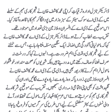
میں کے ڈی اے سوک سینٹر کے سبزہ زار میں پودا لگا کر مہم کا باقاعدہ آغاز کیا۔
اس موقع پر کے ڈی اے کے افسران و ملازمین بڑی تعداد میں موجود تھے۔
تقریب سے خطاب کرتے ہوئے ڈائریکٹر جنرل کے ڈی اے محمد کاشف خان نے
کہا کہ ماحولیاتی آلودگی میں اضافہ ایک سنگین مسئلہ بنتا جا رہا ہے، جس سے نمٹنے
کے لیے شجرکاری وقت کی اہم ضرورت ہے۔ انہوں نے کہا کہ درخت نہ
صرف فضا کو صاف رکھنے میں مدد دیتے ہیں بلکہ شہریوں کو صحت مند اور خوشگوار
ماحول فراہم کرنے کا ذریعہ بھی ہیں۔ڈی جی کے ڈی اے محمد کاشف خان نے
افسران و ملازمین پر زور دیا کہ وہ زیادہ سے زیادہ پودے لگائیں اور ان کی
نگہداشت کو بھی اپنی اجتماعی ذمہ داری سمجھیں۔تقریب کے موقع پر شرکاء نے
شجرکاری مہم کو سراہتے ہوئے اس عزم کا اظہار کیا کہ ماحول کے تحفظ اور آنے
والی نسلوں کے بہتر مستقبل کے لیے اس طرح کی سرگرمیوں کو فروغ دیا جانا