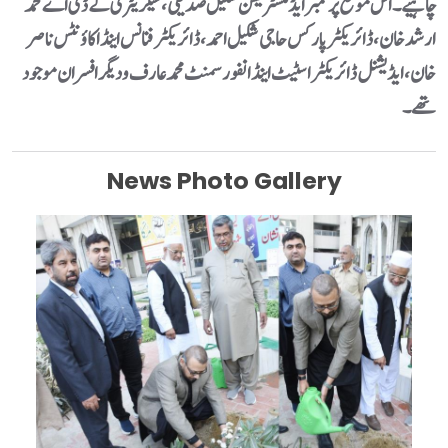
چاہیے۔اس موقع پر ممبر ایڈمنسٹریشن شکیل صدیقی، سیکریٹری کے ڈی اے محمد
ارشد خان، ڈائریکٹر پارکس حاجی شکیل احمد، ڈائریکٹر فنانس اینڈ اکاؤنٹس ناصر
خان، ایڈیشنل ڈائریکٹر اسٹیٹ اینڈ انفورسمنٹ محمد عارف و دیگر افسران موجود
News Photo Gallery