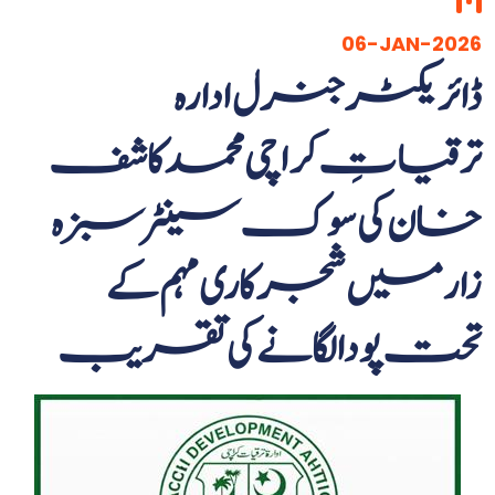
06-JAN-2026
ترقیاتِ کراچی محمد کاشف
خان کی سوک سینٹر سبزہ
زار میں شجرکاری مہم کے
تحت پودا لگانے کی تقریب