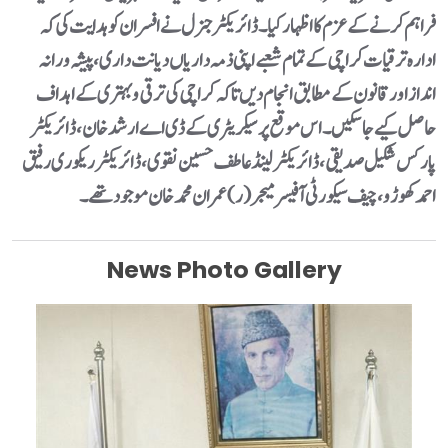
فراہم کرنے کے عزم کا اظہار کیا۔ڈائریکٹر جنرل نے افسران کو ہدایت کی کہ
ادارہ ترقیات کراچی کے تمام شعبے اپنی ذمہ داریاں دیانت داری، پیشہ ورانہ
انداز اور قانون کے مطابق انجام دیں تاکہ کراچی کی ترقی و بہتری کے اہداف
حاصل کیے جا سکیں۔اس موقع پر سیکریٹری کے ڈی اے ارشد خان، ڈائریکٹر
پارکس شکیل صدیقی، ڈائریکٹر لینڈ عاطف حسین نقوی، ڈائریکٹر ریکوری رفیق
احمد کھوڑو، چیف سیکورٹی آفیسر میجر (ر) عمران محمد خان موجود تھے۔
News Photo Gallery