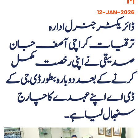
12-JAN-2026
ڈائریکٹر جنرل ادارہ
ترقیات کراچی آصف جان
صدیقی نے اپنی رخصت مکمل
کرنے کے بعد دوبارہ بطور ڈی جی کے
ڈی اے اپنے عہدے کا چارج
سنبھال لیا ہے۔