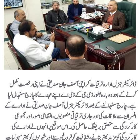
ڈائریکٹر جنرل ادارہ ترقیات کراچی آصف جان صدیقی نے اپنی رخصت مکمل
کرنے کے بعد دوبارہ بطور ڈی جی کے ڈی اے اپنے عہدے کا چارج سنبھال لیا
ہے۔چارج سنبھالنے کے بعد ڈائریکٹر جنرل آصف جان صدیقی نے ادارے کے
افسران سے ملاقات کی اور جاری ترقیاتی منصوبوں، انتظامی امور اور مجموعی
کارکردگی سے متعلق بریفنگ حاصل کی۔ اس موقع پر انہوں نے ادارے کی
کارکردگی کو مزید بہتر بنانے، شفافیت کو فروغ دینے اور شہریوں کو بہتر سہولیات