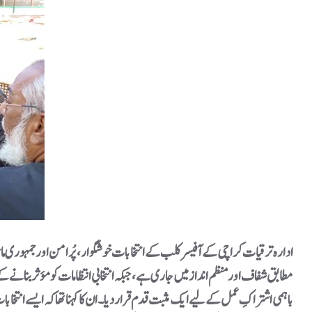
ادارہ ترقیات کراچی کے آفیسر کلب کے انتخابات خوشگوار، پُرامن اور جمہوری م
مطابق شفاف اور منظم انداز میں جاری ہے، جبکہ انتخابی انتظامات کو مؤثر بنانے
باہمی اشتراکِ عمل کے لیے ایک مثبت قدم قرار دیا۔ ان کا کہنا تھا کہ ایسے انتخا