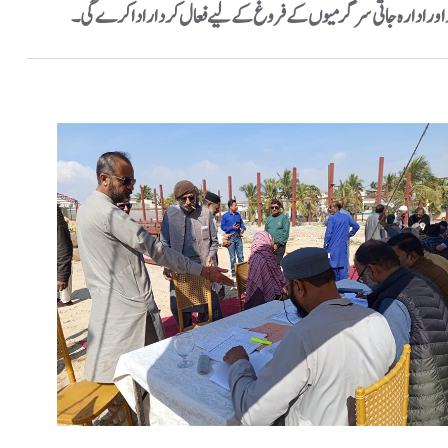
بود اور ادارہ جاتی سرگرمیوں کے فروغ کے لیے فعال کردار ادا کرے گی۔