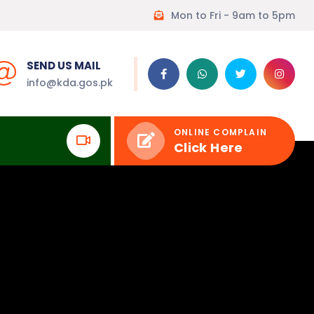
Mon to Fri - 9am to 5pm
SEND US MAIL
info@kda.gos.pk
ONLINE COMPLAIN
Click Here