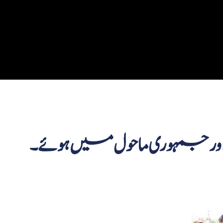
اور جمہوری ماحول میں ہوئے۔