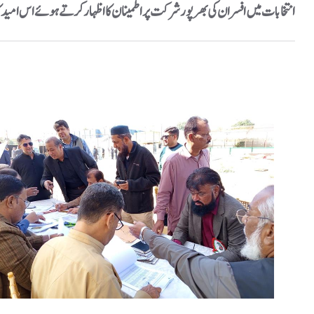
انتخابات میں افسران کی بھرپور شرکت پر اطمینان کا اظہار کرتے ہوئے اس امید ک