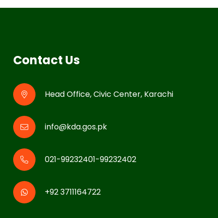
Contact Us
Head Office, Civic Center, Karachi
info@kda.gos.pk
021-99232401-99232402
+92 3711164722