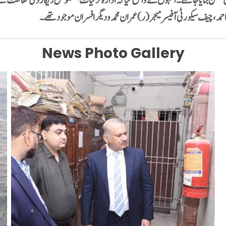
ل ممکن بنایا جا سکے۔انہوں نے واضح کیا کہ ادارہ ترقیات بلخصوص ریکارڈ کی حفاظت کے
احمد، چیف سیکورٹی آفیسر میجر (ر)عمران محمد و دیگر افسران موجود تھے۔
News Photo Gallery