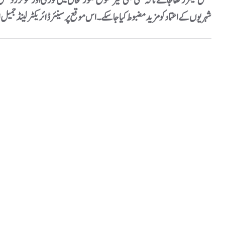
مکمل کلیئر رکھا جائے تاکہ کسی بھی غیر متوقع صورتحال میں فوری اور مؤثر ردعم
شہریوں کے اعتماد کو مزید مضبوط کیا جا سکے۔اس موقع پر سینئر ڈائریکٹر لینڈ جمیل 