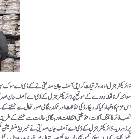
معائنہ کرنا تھا۔دورے کے موقع پر ڈائریکٹر جنرل کے ڈی اے آصف جان صدیقی ن
اس عزم کا اظہار کیا کہ ریکارڈ کی حفاظت اور ممکنہ ہنگامی صورتحال سے نمٹنے کے لی
نصب فائر فائٹنگ آلات، حفاظتی انتظامات اور ہنگامی حالات سے نمٹنے کے طریقہ 
پر زور دیا۔ ڈائریکٹر جنرل کے ڈی اے آصف جان صدیقی نے ممبر ایڈمنسٹریشن شکی