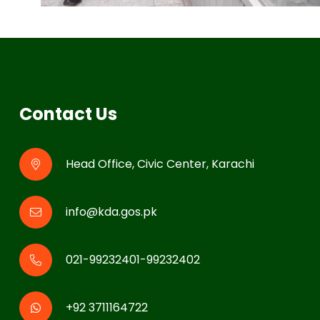
Contact Us
Head Office, Civic Center, Karachi
info@kda.gos.pk
021-99232401-99232402
+92 3711164722