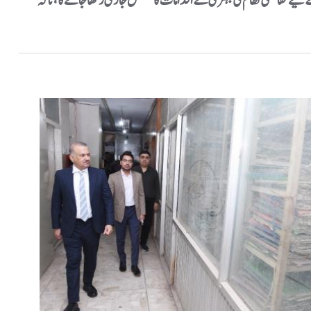
 لیے حفاظتی نظام کی بہتری کے اقدامات کا تسلسل جاری رکھا جائے گا، تاکہ