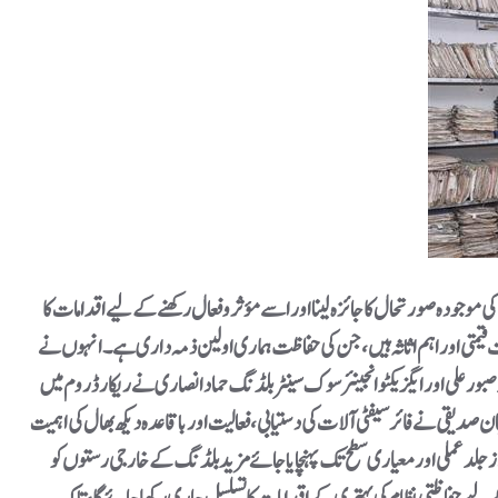
متی اور اہم اثاثہ ہیں، جن کی حفاظت ہماری اولین ذمہ داری ہے۔ انہوں نے
 صبور علی اور ایگزیکٹو انجینئر سوک سینٹر بلڈنگ حماد انصاری نے ریکارڈ روم میں
یقی نے فائر سیفٹی آلات کی دستیابی، فعالیت اور باقاعدہ دیکھ بھال کی اہمیت
جلد عملی اور معیاری سطح تک پہنچایا جائے مزید بلڈنگ کے خارجی رستوں کو