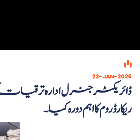
22-JAN-2026
ڈائریکٹر جنرل ادارہ ترقیا
ریکارڈ روم کا اہم دورہ کیا۔