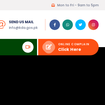
Mon to Fri - 9am to 5pm
SEND US MAIL
info@kda.gos.pk
ONLINE COMPLAIN
Click Here