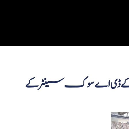
ے ڈی اے سوک سینٹر کے