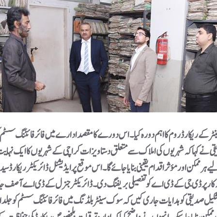
ے کہا کہ شہریوں کی املاک سے متعلق دستاویزات کراچی کے شہریوں کا ایک نہایت قی
ے ہر ممکن اور مؤثر اقدام یقینی بنایا جائے گا۔اس موقع پر ایڈیشنل ڈائریکٹر ریکارڈ سید
کار پر ڈی جی کے ڈی اے کو تفصیلی بریفنگ دی۔ ڈائریکٹر جنرل کے ڈی اے آصف جان صد
ل صدیقی کو ہدایات جاری کیں کہ سوک سینٹر بلڈنگ میں فائر فائٹنگ سسٹم کو جلد از 