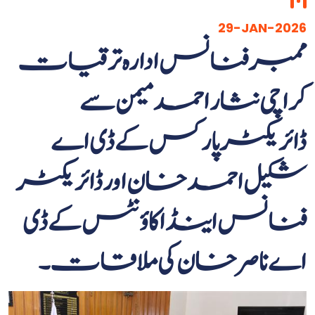
29-JAN-2026
ممبر فنانس ادارہ ترقیات
کراچی نثار احمد میمن سے
ڈائریکٹر پارکس کے ڈی اے
شکیل احمد خان اور ڈائریکٹر
فنانس اینڈ اکاؤنٹس کے ڈی
اے ناصر خان کی ملاقات۔