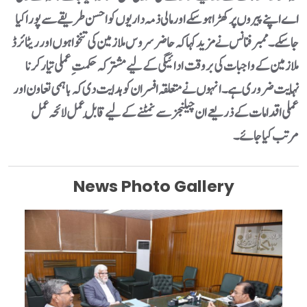
اے اپنے پیروں پر کھڑا ہو سکے اور مالی ذمہ داریوں کو احسن طریقے سے پورا کیا
جا سکے۔ممبر فنانس نے مزید کہا کہ حاضر سروس ملازمین کی تنخواہوں اور ریٹائرڈ
ملازمین کے واجبات کی بروقت ادائیگی کے لیے مشترکہ حکمتِ عملی تیار کرنا
نہایت ضروری ہے۔ انہوں نے متعلقہ افسران کو ہدایت دی کہ باہمی تعاون اور
عملی اقدامات کے ذریعے ان چیلنجز سے نمٹنے کے لیے قابلِ عمل لائحہ عمل
مرتب کیا جائے۔
News Photo Gallery