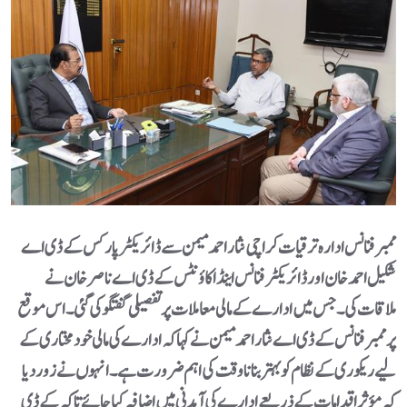
ممبر فنانس ادارہ ترقیات کراچی نثار احمد میمن سے ڈائریکٹر پارکس کے ڈی اے
شکیل احمد خان اور ڈائریکٹر فنانس اینڈ اکاؤنٹس کے ڈی اے ناصر خان نے
ملاقات کی۔جس میں ادارے کے مالی معاملات پر تفصیلی گفتگو کی گئی۔اس موقع
پر ممبر فنانس کے ڈی اے نثار احمد میمن نے کہا کہ ادارے کی مالی خود مختاری کے
لیے ریکوری کے نظام کو بہتر بنانا وقت کی اہم ضرورت ہے۔ انہوں نے زور دیا
کہ مؤثر اقدامات کے ذریعے ادارے کی آمدنی میں اضافہ کیا جائے تاکہ کے ڈی