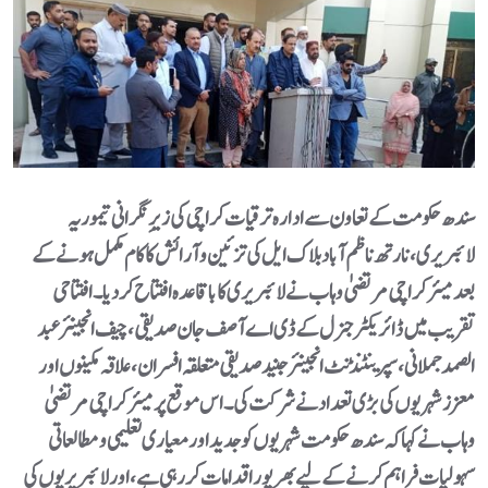
سندھ حکومت کے تعاون سے ادارہ ترقیات کراچی کی زیرِ نگرانی تیموریہ
لائبریری، نارتھ ناظم آباد بلاک ایل کی تزئین و آرائش کا کام مکمل ہونے کے
بعد میئر کراچی مرتضیٰ وہاب نے لائبریری کا باقاعدہ افتتاح کر دیا۔افتتاحی
تقریب میں ڈائریکٹر جنرل کے ڈی اے آصف جان صدیقی، چیف انجینئر عبد
الصمد جملانی ، سپرینٹنڈنٹ انجینئر جنید صدیقی متعلقہ افسران، علاقہ مکینوں اور
معزز شہریوں کی بڑی تعداد نے شرکت کی۔ اس موقع پر میئر کراچی مرتضیٰ
وہاب نے کہا کہ سندھ حکومت شہریوں کو جدید اور معیاری تعلیمی و مطالعاتی
سہولیات فراہم کرنے کے لیے بھرپور اقدامات کر رہی ہے، اور لائبریریوں کی