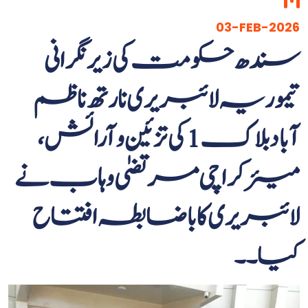
03-FEB-2026
سندھ حکومت کی زیر نگرانی
تیموریہ لائبریری نارتھ ناظم
آباد بلاک 1 کی تزئین و آرائش،
میئر کراچی مرتضیٰ وہاب نے
لائبریری کا باضابطہ افتتاح
کیا۔ ۔