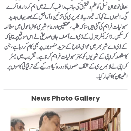
بحالی نوجوان نسل کو علم و تحقیق کی جانب راغب کرنے میں اہم کردار ادا کرے
گی۔انہوں نے کہا کہ تیموریہ لائبریری کی تزئین و آرائش کے بعد یہاں جدید
سہولیات فراہم کی گئی ہیں، تاکہ طلبہ، محققین اور عام شہری بہتر ماحول میں مطالعہ
کر سکیں۔ ڈائریکٹر جنرل کے ڈی اے آصف جان صدیقی نے اس موقع پر بتایا کہ
کے ڈی اے شہر بھر میں عوامی فلاح کے مزید منصوبوں پر بھی کام کر رہا ہے، جن
کا مقصد کراچی کے شہریوں کو بہتر سہولیات فراہم کرنا ہے۔تقریب میں میئر
کراچی نے لائبریری کے مختلف حصوں کا دورہ کیا اور کیے گئے ترقیاتی کاموں پر
اطمینان کا اظہار کیا۔
News Photo Gallery