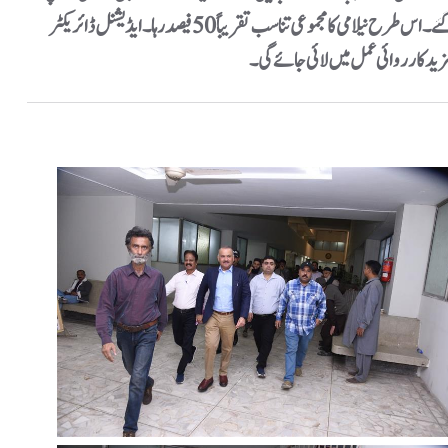
نارتھ کراچی، کورنگی اور سرجانی ٹاؤن شپ کے 54 کمرشل پلاٹس نیلامی کے لیے پیش کیے گئے، جن میں سے 28 کمرشل پلاٹس کے بولی دہندگان کامیاب قرار پائے گئے۔ اس طرح نیلامی کا مجموعی تناسب تقریباً 50 فیصد رہا۔ایڈیشنل ڈائریکٹر
زید کارروائی عمل میں لائی جائے گی۔