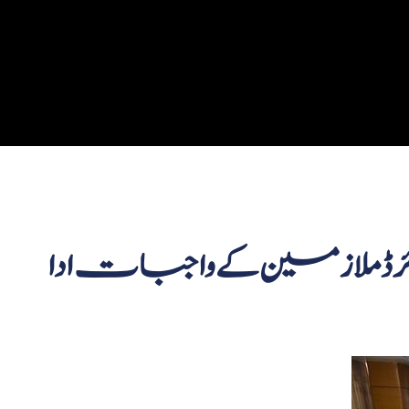
رڈ ملازمین کے واجبات ادا