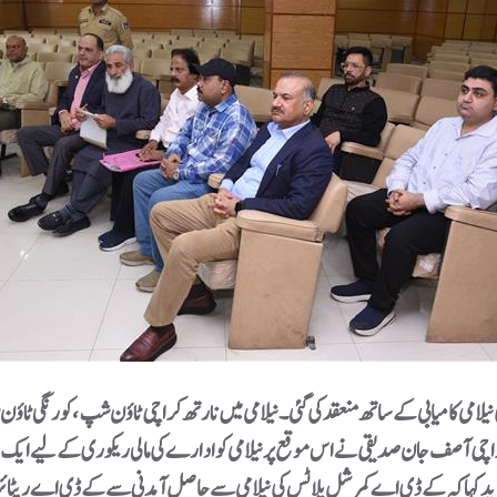
رِ اہتمام 3 اور 4 فروری 2026ء کو کمرشل پلاٹس کی نیلامی کامیابی کے ساتھ منعقد کی گئی۔ نیلامی میں نارتھ 
 کراچی آصف جان صدیقی نے اس موقع پر نیلامی کو ادارے کی مالی ریکوری کے لیے ایک ا
ہا کہ کے ڈی اے کمرشل پلاٹس کی نیلامی سے حاصل آمدنی سے کے ڈی اے ریٹائرڈ م