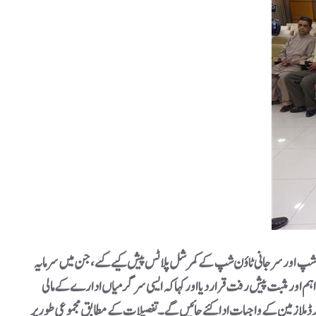
کراچی ٹاؤن شپ، کورنگی ٹاؤن شپ اور سرجانی ٹاؤن شپ کے کمرشل پلاٹس پیش کیے گئے، جن میں سرمایہ
ہم اور مثبت پیش رفت قرار دیا اور کہا کہ ایسی سرگرمیاں ادارے کے مالی
لازمین کے واجبات ادا کئے جائیں گے۔ تفصیلات کے مطابق مجموعی طور پر