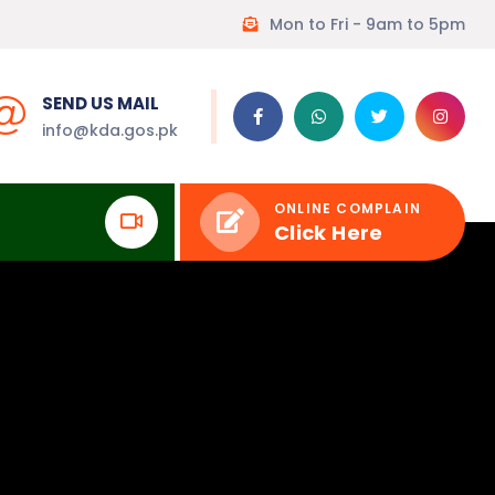
Mon to Fri - 9am to 5pm
SEND US MAIL
info@kda.gos.pk
ONLINE COMPLAIN
Click Here