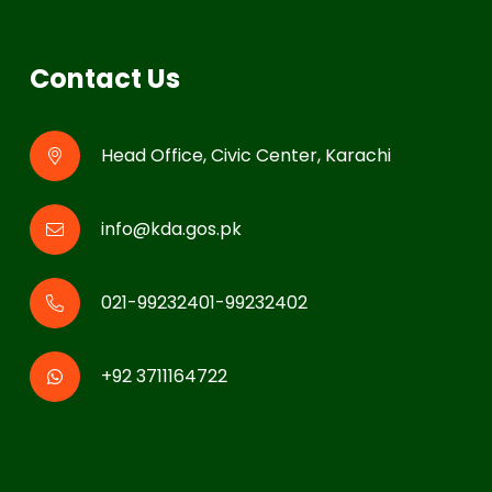
Contact Us
Head Office, Civic Center, Karachi
info@kda.gos.pk
021-99232401-99232402
+92 3711164722