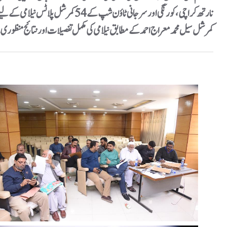
کمرشل سیل محمد معراج احمد کے مطابق نیلامی کی مکمل تفصیلات اور نتائج منظور