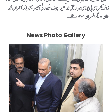
ڈائریکٹر ڈی پی یو ڈی میر رفیق جوکھیو، چیف سیکورٹی آفیسر میجر (ر) عمران محمد
خان و دیگر افسران موجود تھے۔
News Photo Gallery