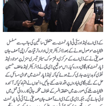
کے ڈی اے لینڈ اور ٓئی ٹی ڈپارٹمنٹ سے متعلق سائلین کی جانب سے مسلسل
شکایات موصول ہونے کے بعد ڈائریکٹرجنرل ادارہ ترقیات کراچی آصف جان
صدیقی نے کے ڈی اے کے مرکزی دفتر سوک سینٹر تیسری منزل پر موجود لینڈ
ڈپارٹمنٹ کا ہنگامی دورہ کیا۔ اس موقع پر ڈی جی نے ڈائریکٹر لینڈ عاطف حسین
نقوی کوہدایات جاری کرتے ہوئے کہا کہ لینڈ ڈپارٹمنٹ میں عوامی مسائل کے
حل کے لئے ہنگامی بنیادوں پر اقدامات کئے جائیں،انہوں نے انتباہ کیا کہ آئندہ
شکایات ملنے کی صورت میں متعلقہ افسر کے خلاف محکمہ جاتی کارروائی عمل میں
لائی جائے گی۔جبکہ ڈی جی کے ڈی اے آصف جان صدیقی نے آئی ٹی ڈپارٹمنٹ