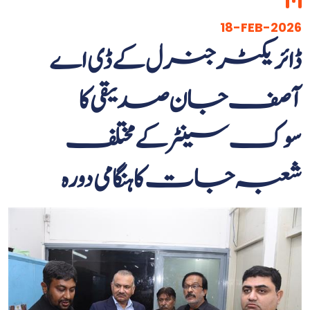
18-FEB-2026
ڈائریکٹر جنرل کے ڈی اے
آصف جان صدیقی کا
سوک سینٹر کے مختلف
شعبہ جات کا ہنگامی دورہ