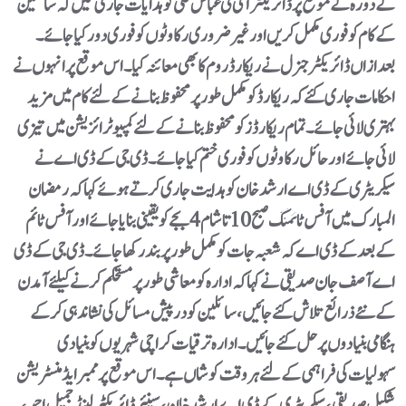
کے دورہ کے موقع پر ڈائریکٹر آئی ٹی عباس علی کو ہدایات جاری کیں کہ سائلین
کے کام کو فوری مکمل کریں اور غیر ضروری رکاوٹوں کو فوری دور کیا جائے۔
بعدازاں ڈائریکٹر جنرل نے ریکارڈ روم کا بھی معائنہ کیا۔اس موقع پر انہوں نے
احکامات جاری کئے کہ ریکارڈ کو مکمل طور پر محفوظ بنانے کے لئے کام میں مزید
بہتری لائی جائے۔تمام ریکارڈز کو محفوظ بنانے کے لئے کمپیوٹرائزیشن میں تیزی
لائی جائے اور حائل رکاوٹوں کو فوری ختم کیا جائے۔ ڈی جی کے ڈی اے نے
سیکریٹری کے ڈی اے ارشد خان کو ہدایت جاری کرتے ہوئے کہا کہ رمضان
المبارک میں آفس ٹائمنگ صبح10 تا شام 4 بجے کو یقینی بنایا جائے اور آفس ٹائم
کے بعد کے ڈی اے کہ شعبہ جات کو مکمل طور پر بند رکھا جائے۔ڈی جی کے ڈی
اے آصف جان صدیقی نے کہا کہ ادارہ کو معاشی طور پر مستحکم کرنے کیلئے آمدن
کے نئے ذرائع تلاش کئے جائیں، سائلین کو درپیش مسائل کی نشاندہی کرکے
ہنگامی بنیادوں پر حل کئے جائیں۔ادارہ ترقیات کراچی شہریوں کو بنیادی
سہولیات کی فراہمی کے لئے ہر وقت کوشاں ہے۔اس موقع پر ممبر ایڈمنسٹریشن
شکیل صدیقی، سیکریٹری کے ڈی اے ارشد خان، سینئر ڈائریکٹر لینڈ جمیل احمد،