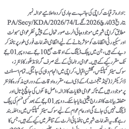
ادارہ ترقیات کراچی کی جانب سے جاری کردہ اعلامیے حوالہ نمبر:
PA/Secy/KDA/2026/74/Lبتاریخ03 مارچ 2026 ئکے
مطابق کراچی شہر میں موجودہ ہائی الرٹ صورتحال کے پیشِ نظر عوامی سہولت
اور سیکیورٹی انتظامات کو مؤثر بنانے کے لیے انتظامی اقدامات فوری طور پر نافذ کر
دیے گئے ہیں،جن میں پبلک ڈیلنگ کے اوقات صبح 10بجے سے دوپہر01بجے
تک مقرر کیے گئے ہیں۔ عوامی رہنمائی کے لئے صرف گراؤنڈ فلور کاؤنٹرز،
سوک سینٹر کمپلیکس، گلشنِ اقبال، کراچی میں انجام دہی کی جائیگی۔تمام اسسٹنٹ
ڈائریکٹرز (لینڈ مینجمنٹ)، کے ڈی اے، مقررہ اوقات کے دوران مذکورہ کاؤنٹر
پر موجود رہیں گے تاکہ عوامی شکایات کا ازالہ، اصل فائلوں کی جانچ پڑتال اور
متعلقہ بیانات کا اندراج یقینی بنایا جا سکے۔دوپہر 01 بجے کے بعد کسی قسم کی پبلک
ڈیلنگ نہیں کی جائے گی اور عام عوام کے لیے سوک سینٹر کمپلیکس میں داخلہ بند
رہے گا۔یہ اقدامات شہر میں نافذ ہائی الرٹ کے تناظر میں کیے گئے ہیں، جس کا