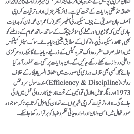
اعلان کراچی پولیس نے سندھ ہائی الرٹ اینڈ ایمرجنسی میژرز ایکٹ 2026 اور
متعلقہ حفاظتی ہدایات کے تحت کیا ہے۔ڈائریکٹر جنرل ادارہ ترقیات کراچی
آصف جان صدیقی نے چیف سیکیورٹی آفیسر میجر(ر) عمران محمد خان کو ہدایات
جاری کیں کہ گاڑیوں اور عملے کی مؤثر چیکنگ کے ساتھ ساتھ عوام کے داخلے کو
بھی باقاعدہ سیکیورٹی پروٹوکول کے مطابق یقینی بنایا جائے۔ سوک سینٹر کمپلیکس
میں داخلہ صرف مقررہ واک تھرو گیٹس کے ذریعے دیا جائے گا جبکہ دو مرکزی
داخلی دروازے کھلے رکھے جائیں گے۔ان ہدایات پر سختی سے عملدرآمد کیا
جائے گا۔ کسی بھی خلاف ورزی کی صورت میں متعلقہ افسر یا اہلکار کے خلاف
سندھ سول سرونٹس (Efficiency & Discipline) رولز،
1973 اور دیگر قابل اطلاق قوانین کے تحت تادیبی کارروائی عمل میں لائی
جائے گی۔ادارہ ترقیات کراچی شہریوں سے تعاون کی اپیل کرتا ہے تاکہ موجودہ
صورتحال میں امن و امان اور ادارہ جاتی نظم و ضبط کو برقرار رکھا جا سکے۔