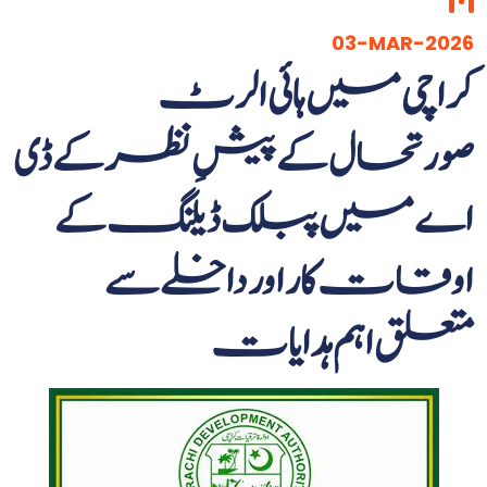
03-MAR-2026
کراچی میں ہائی الرٹ
صورتحال کے پیشِ نظر کے ڈی
اے میں پبلک ڈیلنگ کے
اوقات کار اور داخلے سے